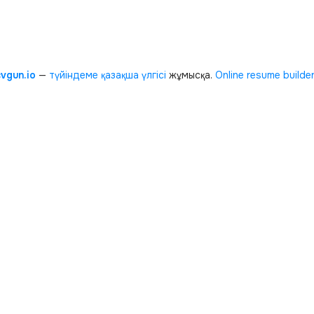
cvgun.io
—
түйіндеме қазақша
үлгісі
жұмысқа.
Online resume builde