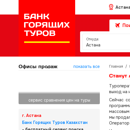
Астан
Пои
Откуда:
Астана
Офисы продаж
показать все
Главная
/
Станут
Туроперат
выход на 
Сейчас со
сервис сравнения цен на туры
программа
массовым 
г. Астана
мы продал
Банк Горящих Туров Казахстан
Оператор 
- бесплатный сервис поиска