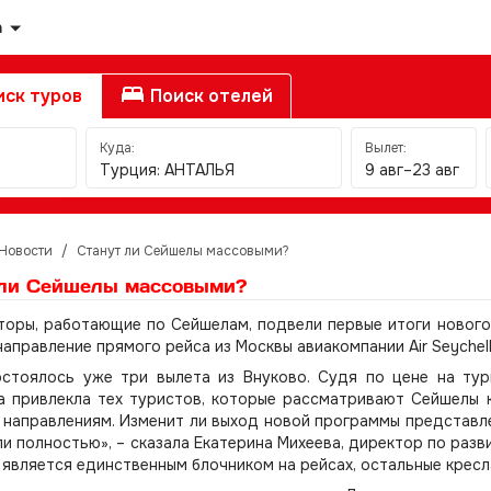
а
ск туров
Поиск отелей
Куда:
Вылет:
Турция: АНТАЛЬЯ
9 авг–23 авг
Новости
/
Станут ли Сейшелы массовыми?
 ли Сейшелы массовыми?
оры, работающие по Сейшелам, подвели первые итоги нового
направление прямого рейса из Москвы авиакомпании Air Seychell
стоялось уже три вылета из Внуково. Судя по цене на турп
 привлекла тех туристов, которые рассматривают Сейшелы к
направлениям. Изменит ли выход новой программы представле
и полностью», – сказала Екатерина Михеева, директор по раз
является единственным блочником на рейсах, остальные кресл