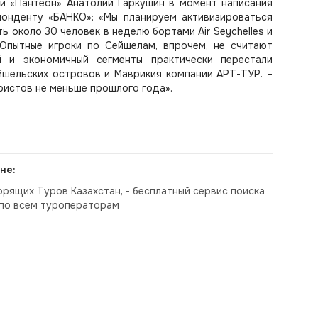
и «Пантеон» Анатолий Гаркушин в момент написания
понденту «БАНКО»: «Мы планируем активизироваться
 около 30 человек в неделю бортами Air Seychelles и
 Опытные игроки по Сейшелам, впрочем, не считают
 и экономичный сегменты практически перестали
йшельских островов и Маврикия компании АРТ-ТУР. –
уристов не меньше прошлого года».
не:
орящих Туров Казахстан, - бесплатный сервис поиска
по всем туроператорам