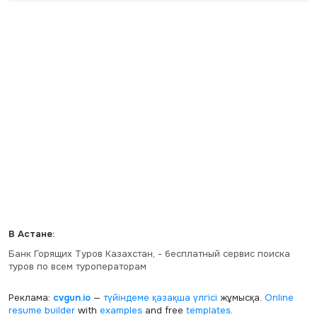
В Астане:
Банк Горящих Туров Казахстан, - бесплатный сервис поиска
туров по всем туроператорам
Реклама:
cvgun.io
—
түйіндеме қазақша
үлгісі
жұмысқа.
Online
resume builder
with
examples
and free
templates
.