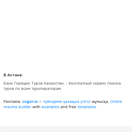
В Астане:
Банк Горящих Туров Казахстан, - бесплатный сервис поиска
туров по всем туроператорам
Реклама:
cvgun.io
—
түйіндеме қазақша
үлгісі
жұмысқа.
Online
resume builder
with
examples
and free
templates
.