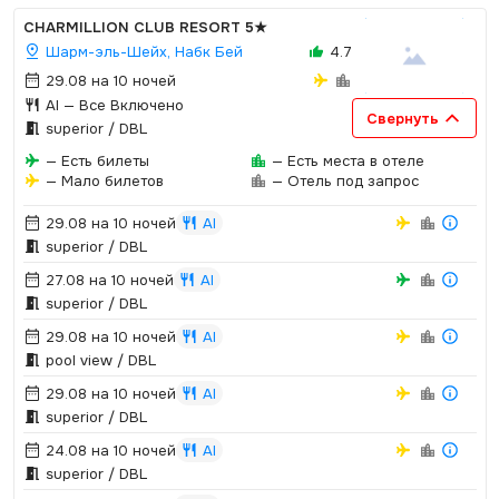
CHARMILLION CLUB RESORT
5★
Шарм-эль-Шейх, Набк Бей
4.7
29.08 на 10 ночей
AI
— Все Включено
Свернуть
superior / DBL
— Есть билеты
— Есть места в отеле
— Мало билетов
— Отель под запрос
29.08 на 10 ночей
AI
superior / DBL
27.08 на 10 ночей
AI
superior / DBL
29.08 на 10 ночей
AI
pool view / DBL
29.08 на 10 ночей
AI
superior / DBL
24.08 на 10 ночей
AI
superior / DBL