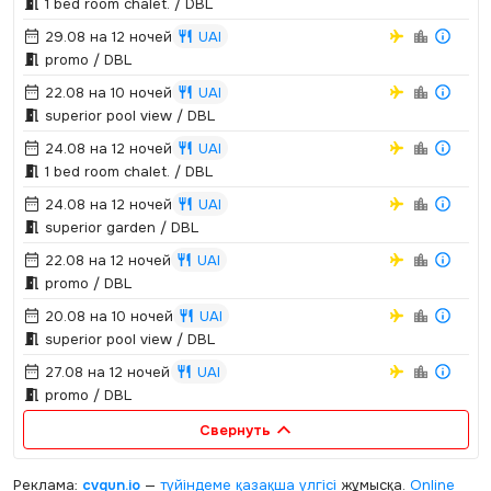
1 bed room chalet.­ / DBL
29.08 на 12 ночей
UAI
promo / DBL
22.08 на 10 ночей
UAI
superior pool view / DBL
24.08 на 12 ночей
UAI
1 bed room chalet.­ / DBL
24.08 на 12 ночей
UAI
superior garden / DBL
22.08 на 12 ночей
UAI
promo / DBL
20.08 на 10 ночей
UAI
superior pool view / DBL
27.08 на 12 ночей
UAI
promo / DBL
Свернуть
Реклама:
cvgun.io
—
түйіндеме қазақша
үлгісі
жұмысқа.
Online