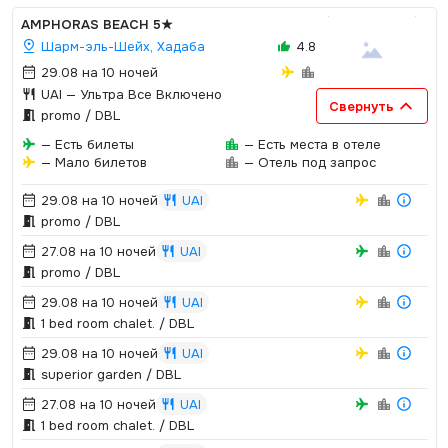
AMPHORAS BEACH
5★
Шарм-эль-Шейх, Хадаба
4.8
29.08 на 10 ночей
UAI
— Ультра Все Включено
Свернуть
promo / DBL
— Есть билеты
— Есть места в отеле
— Мало билетов
— Отель под запрос
29.08 на 10 ночей
UAI
promo / DBL
27.08 на 10 ночей
UAI
promo / DBL
29.08 на 10 ночей
UAI
1 bed room chalet.­ / DBL
29.08 на 10 ночей
UAI
superior garden / DBL
27.08 на 10 ночей
UAI
1 bed room chalet.­ / DBL