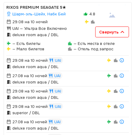
RIXOS PREMIUM SEAGATE
5★
Шарм-эль-Шейх, Набк Бей
4.8
29.08 на 10 ночей
UAI
— Ультра Все Включено
Свернуть
deluxe room aqua / DBL
— Есть билеты
— Есть места в отеле
— Мало билетов
— Отель под запрос
29.08 на 10 ночей
UAI
deluxe room aqua / DBL
27.08 на 10 ночей
UAI
deluxe room aqua / DBL
29.08 на 10 ночей
UAI
deluxe room aqua / DBL
29.08 на 10 ночей
UAI
superior / DBL
27.08 на 10 ночей
UAI
deluxe room aqua / DBL