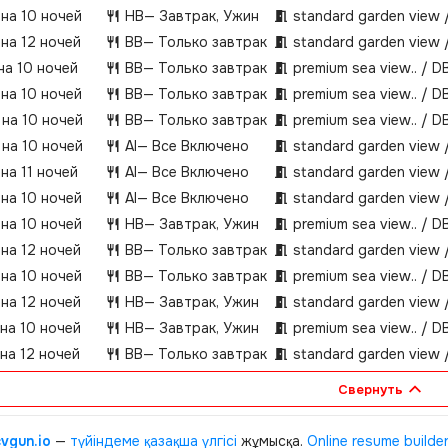
 на 10 ночей
HB
— Завтрак, Ужин
standard garden view 
 на 12 ночей
BB
— Только завтрак
standard garden view 
на 10 ночей
BB
— Только завтрак
premium sea view.­.­ / D
 на 10 ночей
BB
— Только завтрак
premium sea view.­.­ / D
 на 10 ночей
BB
— Только завтрак
premium sea view.­.­ / D
 на 10 ночей
AI
— Все Включено
standard garden view 
на 11 ночей
AI
— Все Включено
standard garden view 
 на 10 ночей
AI
— Все Включено
standard garden view 
 на 10 ночей
HB
— Завтрак, Ужин
premium sea view.­.­ / D
 на 12 ночей
BB
— Только завтрак
standard garden view 
 на 10 ночей
BB
— Только завтрак
premium sea view.­.­ / D
 на 12 ночей
HB
— Завтрак, Ужин
standard garden view 
 на 10 ночей
HB
— Завтрак, Ужин
premium sea view.­.­ / D
 на 12 ночей
BB
— Только завтрак
standard garden view 
Свернуть
cvgun.io
—
түйіндеме қазақша
үлгісі
жұмысқа.
Online resume builde