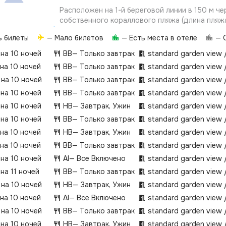
Расположен на 1-й береговой линии в 150 м че
собственного кораллового пляжа (длина пляжа
море только с деревянного понтона. Для детей
ь билеты
— Мало билетов
— Есть места в отеле
— О
-4 детских бассейна (один с подогревом в зи
-детская игровая площадка, детская анимация
 на 10 ночей
BB
— Только завтрак
standard garden view 
кроватка по запросу (бесплатно), детские сту
 на 10 ночей
BB
— Только завтрак
standard garden view 
-детские стулья в ресторане -детский клуб дл
 на 10 ночей
BB
— Только завтрак
standard garden view 
до 12 лет (часы работы 09:00-18:00, в детско
аниматоров, дети находятся в детском клубе
 на 10 ночей
BB
— Только завтрак
standard garden view 
присмотром родителей)
 на 10 ночей
HB
— Завтрак, Ужин
standard garden view 
 на 10 ночей
BB
— Только завтрак
standard garden view 
 на 10 ночей
HB
— Завтрак, Ужин
standard garden view 
 на 10 ночей
BB
— Только завтрак
standard garden view 
 на 10 ночей
AI
— Все Включено
standard garden view 
на 11 ночей
BB
— Только завтрак
standard garden view 
 на 10 ночей
HB
— Завтрак, Ужин
standard garden view 
 на 10 ночей
AI
— Все Включено
standard garden view 
 на 10 ночей
BB
— Только завтрак
standard garden view 
 на 10 ночей
HB
— Завтрак, Ужин
standard garden view 