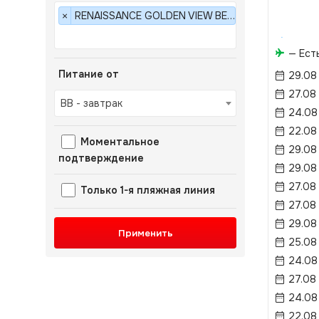
RENAISSANCE GOLDEN VIEW BEACH 5*
×
— Ест
Питание от
29.08
27.08
BB - завтрак
24.08
22.08
Моментальное
29.08
подтверждение
29.08
27.08
Только 1-я пляжная линия
27.08
29.08
Применить
25.08 
24.08
27.08
24.08
22.08