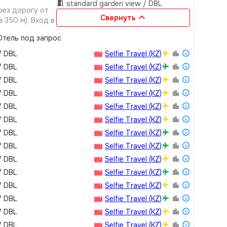
standard garden view / DBL
рез дорогу от
Свернуть
 350 м). Вход в
 (лето 2021):
тель под запрос
мний период)
 -детская
/ DBL
Selfie Travel (KZ)
лья в ресторане
/ DBL
Selfie Travel (KZ)
я детей от 4
/ DBL
Selfie Travel (KZ)
м клубе нет
 только под
/ DBL
Selfie Travel (KZ)
/ DBL
Selfie Travel (KZ)
/ DBL
Selfie Travel (KZ)
/ DBL
Selfie Travel (KZ)
/ DBL
Selfie Travel (KZ)
/ DBL
Selfie Travel (KZ)
/ DBL
Selfie Travel (KZ)
/ DBL
Selfie Travel (KZ)
/ DBL
Selfie Travel (KZ)
/ DBL
Selfie Travel (KZ)
/ DBL
Selfie Travel (KZ)