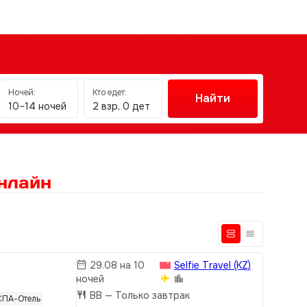
Ночей:
Кто едет:
Найти
10–14 ночей
2 взр, 0 дет
нлайн
29.08 на 10
Selfie Travel (KZ)
ночей
BB
— Только завтрак
СПА-Отель