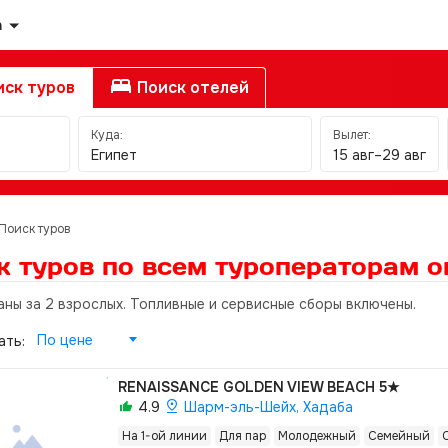
а
ск туров
Поиск отелей
Куда:
Вылет:
Египет
15 авг–29 авг
Поиск туров
к туров по всем туроператорам
о
аны за 2 взрослых. Топливные и сервисные сборы включены.
По цене
ать:
RENAISSANCE GOLDEN VIEW BEACH
5★
4.9
Шарм-эль-Шейх, Хадаба
На 1-ой линии
Для пар
Молодежный
Семейный