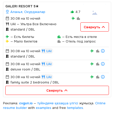
GALERI RESORT
5★
Аланья, Окурджалар
4.7
30.08 на 10 ночей
UAI
— Ультра Все Включено
Свернуть
standard / DBL
— Есть билеты
— Есть места в отеле
— Мало билетов
— Отель под запрос
30.08 на 10 ночей
UAI
standard / DBL
30.08 на 10 ночей
UAI
deluxe room / DBL
30.08 на 10 ночей
UAI
family suite 2 bedrooms / DBL
Свернуть
Реклама:
cvgun.io
—
түйіндеме қазақша
үлгісі
жұмысқа.
Online
resume builder
with
examples
and free
templates
.