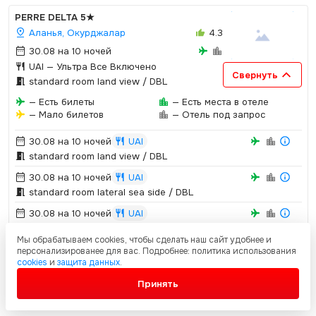
PERRE DELTA
5★
Аланья, Окурджалар
4.3
30.08 на 10 ночей
UAI
— Ультра Все Включено
Свернуть
standard room land view / DBL
— Есть билеты
— Есть места в отеле
— Мало билетов
— Отель под запрос
30.08 на 10 ночей
UAI
standard room land view / DBL
30.08 на 10 ночей
UAI
standard room lateral sea side / DBL
30.08 на 10 ночей
UAI
standard room sea view / DBL
Мы обрабатываем cookies, чтобы сделать наш сайт удобнее и
30.08 на 10 ночей
UAI
персонализированее для вас. Подробнее: политика использования
cookies
и
защита данных
.
family room / DBL
Принять
Свернуть