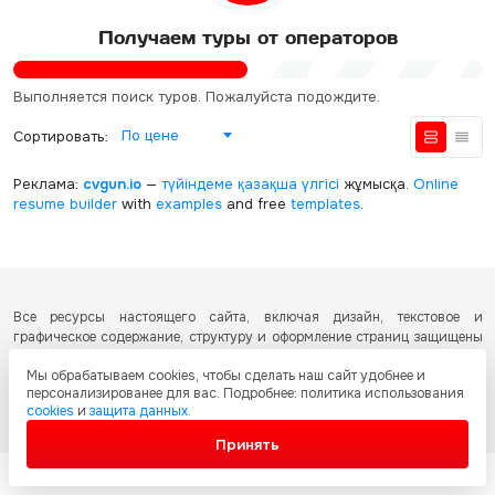
Получаем туры от операторов
Выполняется поиск туров. Пожалуйста подождите.
По цене
Сортировать:
Реклама:
cvgun.io
—
түйіндеме қазақша
үлгісі
жұмысқа.
Online
resume builder
with
examples
and free
templates
.
Все ресурсы настоящего сайта, включая дизайн, текстовое и
графическое содержание, структуру и оформление страниц защищены
международными соглашениями и законодательством Республики
Мы обрабатываем cookies, чтобы сделать наш сайт удобнее и
Казахстан об охране авторских прав и интеллектуальной собственности.
персонализированее для вас. Подробнее: политика использования
Любое копирование и распространение материалов сайта без
cookies
и
защита данных
.
письменного разрешения запрещено.
Принять