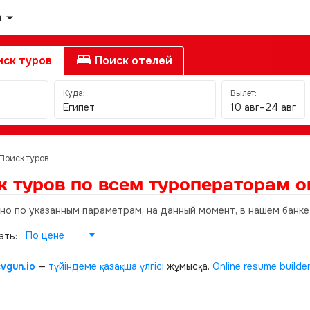
а
ск туров
Поиск отелей
Куда:
Вылет:
Египет
10 авг–24 авг
Поиск туров
к туров по всем туроператорам
о
 но по указанным параметрам, на данный момент, в нашем банке
По цене
ать:
cvgun.io
—
түйіндеме қазақша
үлгісі
жұмысқа.
Online resume builde