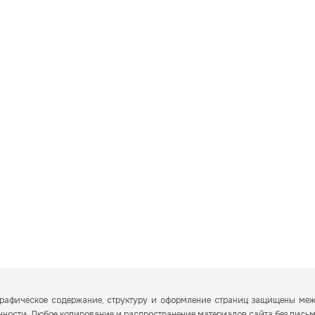
и графическое содержание, структуру и оформление страниц защищены м
енности. Любое копирование и распространение материалов сайта без пись