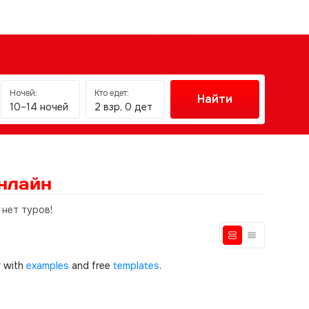
Ночей:
Кто едет:
Найти
10–14 ночей
2 взр, 0 дет
нлайн
 нет туров!
r
with
examples
and free
templates
.