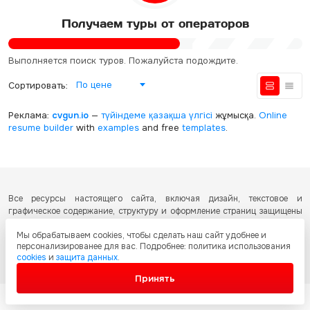
Получаем туры от операторов
Выполняется поиск туров. Пожалуйста подождите.
По цене
Сортировать:
Реклама:
cvgun.io
—
түйіндеме қазақша
үлгісі
жұмысқа.
Online
resume builder
with
examples
and free
templates
.
Все ресурсы настоящего сайта, включая дизайн, текстовое и
графическое содержание, структуру и оформление страниц защищены
международными соглашениями и законодательством Республики
Мы обрабатываем cookies, чтобы сделать наш сайт удобнее и
Казахстан об охране авторских прав и интеллектуальной собственности.
персонализированее для вас. Подробнее: политика использования
Любое копирование и распространение материалов сайта без
cookies
и
защита данных
.
письменного разрешения запрещено.
Принять