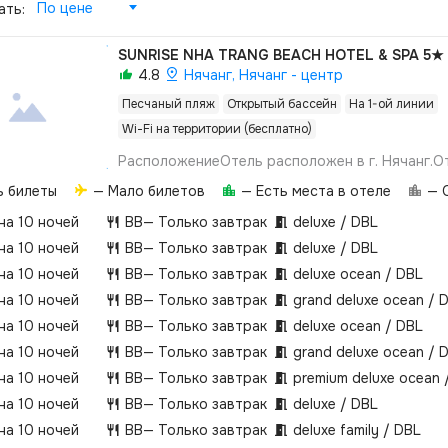
По цене
ать:
SUNRISE NHA TRANG BEACH HOTEL & SPA
5★
4.8
Нячанг, Нячанг - центр
Песчаный пляж
Открытый бассейн
На 1-ой линии
Wi-Fi на территории (бесплатно)
РасположениеОтель расположен в г. Нячанг.О
поблизости: Yasaka, TTC, Nha Trang Palace.Об
ь билеты
— Мало билетов
— Есть места в отеле
— О
площадь – 17 772 м².Включает в себя 10-этаж
лифтами и 7-этажный корпус с лифтом. Для го
 на 10 ночей
BB
— Только завтрак
deluxe / DBL
ограниченными физическими возможностями: 
 на 10 ночей
BB
— Только завтрак
deluxe / DBL
инвалидные кресла, оборудованный лифт.Пля
 на 10 ночей
BB
— Только завтрак
deluxe ocean / DBL
песчаный пляж – 1-я линия.Заход в море – пе
 на 10 ночей
BB
— Только завтрак
grand deluxe ocean / 
полотенца: бесплатно. Шезлонги и зонтики: не
предоставляются.Инфраструктура открытый ба
 на 10 ночей
BB
— Только завтрак
deluxe ocean / DBL
без подогреваa`la carte ресторан The Lounge –
 на 10 ночей
BB
— Только завтрак
grand deluxe ocean / 
международныйлобби-барбар у бассейнаВажн
 на 10 ночей
BB
— Только завтрак
premium deluxe ocean 
взимается – 100 USD, за все время
проживаниярусскоговорящего персонала нет
 на 10 ночей
BB
— Только завтрак
deluxe / DBL
запрещеныкурение разрешено: в специальных 
 на 10 ночей
BB
— Только завтрак
deluxe family / DBL