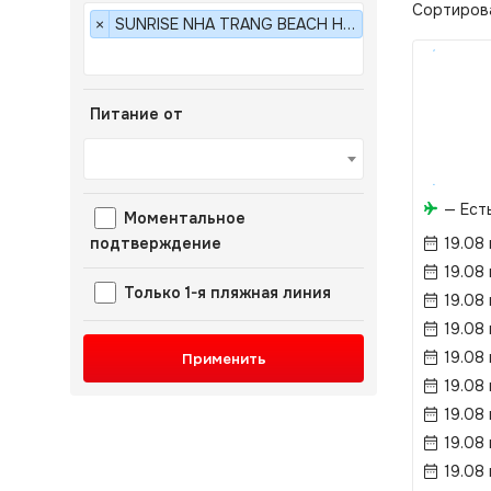
Сортиров
SUNRISE NHA TRANG BEACH HOTEL & SPA 5*
×
Питание от
— Ест
Моментальное
подтверждение
19.08
19.08
Только 1-я пляжная линия
19.08
19.08
19.08
Применить
19.08
19.08
19.08
19.08