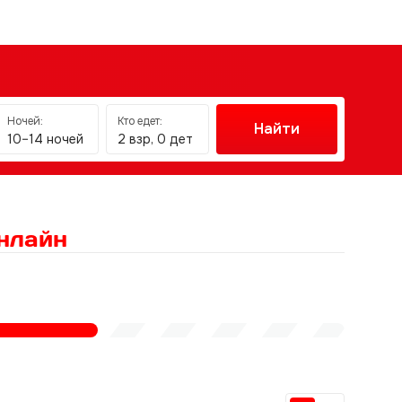
Ночей:
Кто едет:
Найти
10–14 ночей
2 взр, 0 дет
нлайн