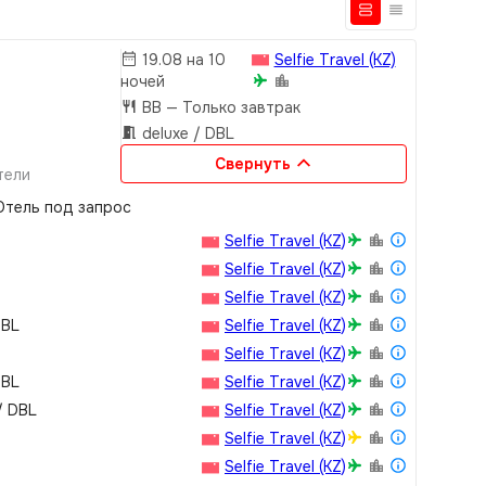
19.08 на 10
Selfie Travel (KZ)
ночей
BB
— Только завтрак
deluxe / DBL
Свернуть
тели
 отелеОбщая
тель под запрос
ное здание с
стей с
Selfie Travel (KZ)
номера,
Selfie Travel (KZ)
ж Общественный
Selfie Travel (KZ)
счаный.Пляжные
DBL
Selfie Travel (KZ)
ссейн: 275 м²,
Selfie Travel (KZ)
 вьетнамский и
DBL
Selfie Travel (KZ)
о депозит
/ DBL
Selfie Travel (KZ)
питомцы
Selfie Travel (KZ)
местах
Selfie Travel (KZ)