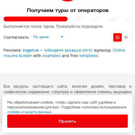
Получаем туры от операторов
Выполняется поиск туров. Пожалуйста подождите.
По цене
Сортировать:
Реклама:
cvgun.io
—
түйіндеме қазақша
үлгісі
жұмысқа.
Online
resume builder
with
examples
and free
templates
.
Все ресурсы настоящего сайта, включая дизайн, текстовое и
графическое содержание, структуру и оформление страниц защищены
международными соглашениями и законодательством Республики
Мы обрабатываем cookies, чтобы сделать наш сайт удобнее и
Казахстан об охране авторских прав и интеллектуальной собственности.
персонализированее для вас. Подробнее: политика использования
Любое копирование и распространение материалов сайта без
cookies
и
защита данных
.
письменного разрешения запрещено.
Принять