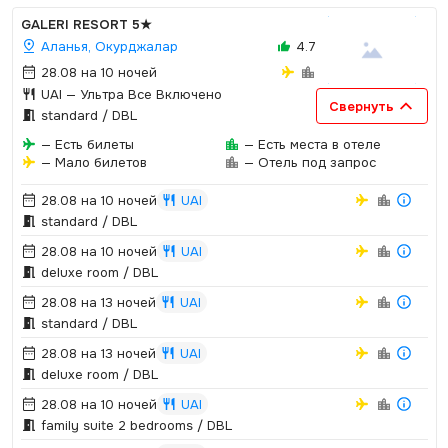
GALERI RESORT
5★
Аланья, Окурджалар
4.7
28.08 на 10 ночей
UAI
— Ультра Все Включено
Свернуть
standard / DBL
— Есть билеты
— Есть места в отеле
— Мало билетов
— Отель под запрос
28.08 на 10 ночей
UAI
standard / DBL
28.08 на 10 ночей
UAI
deluxe room / DBL
28.08 на 13 ночей
UAI
standard / DBL
28.08 на 13 ночей
UAI
deluxe room / DBL
28.08 на 10 ночей
UAI
family suite 2 bedrooms / DBL