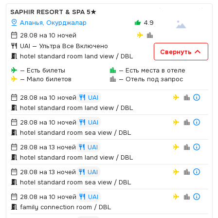
SAPHIR RESORT & SPA
5★
Аланья, Окурджалар
4.9
28.08 на 10 ночей
UAI
— Ультра Все Включено
Свернуть
hotel standard room land view / DBL
— Есть билеты
— Есть места в отеле
— Мало билетов
— Отель под запрос
28.08 на 10 ночей
UAI
hotel standard room land view / DBL
28.08 на 10 ночей
UAI
hotel standard room sea view / DBL
28.08 на 13 ночей
UAI
hotel standard room land view / DBL
28.08 на 13 ночей
UAI
hotel standard room sea view / DBL
28.08 на 10 ночей
UAI
family connection room / DBL