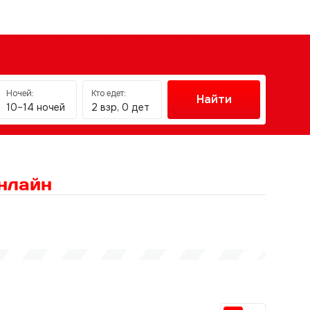
Ночей:
Кто едет:
Найти
10–14 ночей
2 взр, 0 дет
нлайн