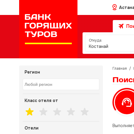
Астан
Пои
Откуда:
Костанай
Главная
/
Регион
Поис
Класс отеля от
Выполняет
Отели