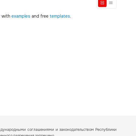
r
with
examples
and free
templates
.
еждународными соглашениями и законодательством Республики
менного разрешения запрещено.