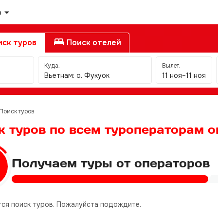
а
ск туров
Поиск отелей
Куда:
Вылет:
Вьетнам: о. Фукуок
11 ноя–11 ноя
Поиск туров
к туров по всем туроператорам
о
Получаем туры от операторов
ся поиск туров. Пожалуйста подождите.