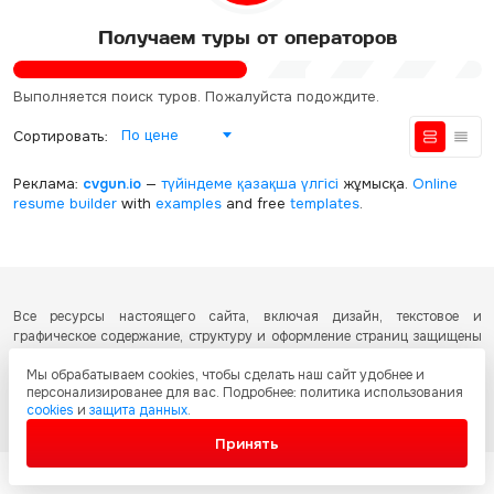
Получаем туры от операторов
Выполняется поиск туров. Пожалуйста подождите.
По цене
Сортировать:
Реклама:
cvgun.io
—
түйіндеме қазақша
үлгісі
жұмысқа.
Online
resume builder
with
examples
and free
templates
.
Все ресурсы настоящего сайта, включая дизайн, текстовое и
графическое содержание, структуру и оформление страниц защищены
международными соглашениями и законодательством Республики
Мы обрабатываем cookies, чтобы сделать наш сайт удобнее и
Казахстан об охране авторских прав и интеллектуальной собственности.
персонализированее для вас. Подробнее: политика использования
Любое копирование и распространение материалов сайта без
cookies
и
защита данных
.
письменного разрешения запрещено.
Принять