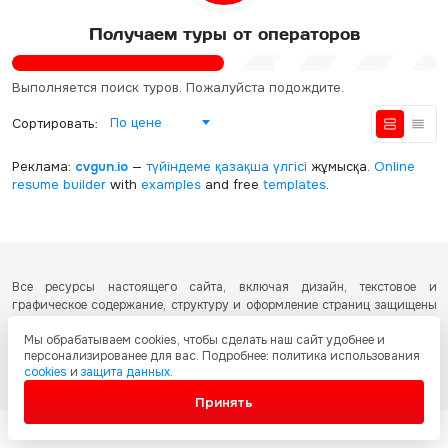
Получаем туры от операторов
Выполняется поиск туров. Пожалуйста подождите.
По цене
Сортировать:
Реклама:
cvgun.io
—
түйіндеме қазақша
үлгісі
жұмысқа.
Online
resume builder
with
examples
and free
templates
.
Все ресурсы настоящего сайта, включая дизайн, текстовое и
графическое содержание, структуру и оформление страниц защищены
международными соглашениями и законодательством Республики
Мы обрабатываем cookies, чтобы сделать наш сайт удобнее и
Казахстан об охране авторских прав и интеллектуальной собственности.
персонализированее для вас. Подробнее: политика использования
Любое копирование и распространение материалов сайта без
cookies
и
защита данных
.
письменного разрешения запрещено.
Принять