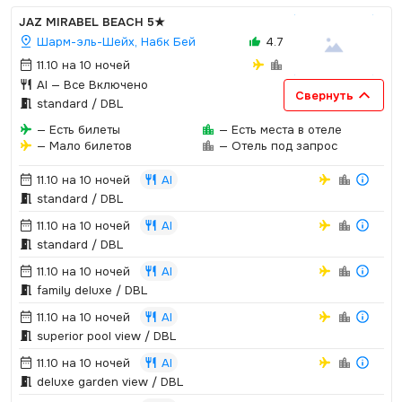
JAZ MIRABEL BEACH
5★
Шарм-эль-Шейх, Набк Бей
4.7
11.10 на 10 ночей
AI
— Все Включено
Свернуть
standard / DBL
— Есть билеты
— Есть места в отеле
— Мало билетов
— Отель под запрос
11.10 на 10 ночей
AI
standard / DBL
11.10 на 10 ночей
AI
standard / DBL
11.10 на 10 ночей
AI
family deluxe / DBL
11.10 на 10 ночей
AI
superior pool view / DBL
11.10 на 10 ночей
AI
deluxe garden view / DBL