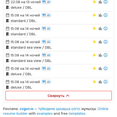
22.08 на 13 ночей
AI
deluxe / DBL
15.08 на 14 ночей
AI
standard / DBL
15.08 на 14 ночей
AI
standard / DBL
15.08 на 14 ночей
AI
standard sea view / DBL
15.08 на 14 ночей
AI
standard sea view / DBL
15.08 на 14 ночей
AI
deluxe / DBL
15.08 на 14 ночей
AI
deluxe / DBL
Свернуть
Реклама:
cvgun.io
—
түйіндеме қазақша
үлгісі
жұмысқа.
Online
resume builder
with
examples
and free
templates
.