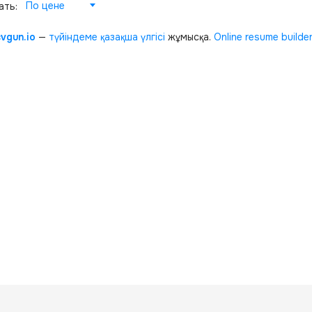
По цене
ать:
cvgun.io
—
түйіндеме қазақша
үлгісі
жұмысқа.
Online resume builde