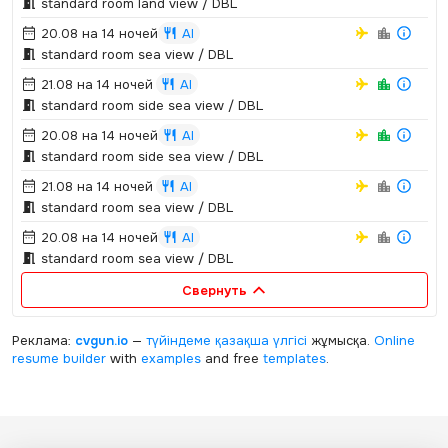
standard room land view / DBL
20.08 на 14 ночей
AI
standard room sea view / DBL
21.08 на 14 ночей
AI
standard room side sea view / DBL
20.08 на 14 ночей
AI
standard room side sea view / DBL
21.08 на 14 ночей
AI
standard room sea view / DBL
20.08 на 14 ночей
AI
standard room sea view / DBL
Свернуть
Реклама:
cvgun.io
—
түйіндеме қазақша
үлгісі
жұмысқа.
Online
resume builder
with
examples
and free
templates
.