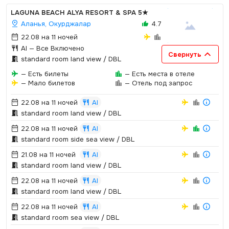
LAGUNA BEACH ALYA RESORT & SPA
5★
Аланья, Окурджалар
4.7
22.08 на 11 ночей
AI
— Все Включено
Свернуть
standard room land view / DBL
— Есть билеты
— Есть места в отеле
— Мало билетов
— Отель под запрос
22.08 на 11 ночей
AI
standard room land view / DBL
22.08 на 11 ночей
AI
standard room side sea view / DBL
21.08 на 11 ночей
AI
standard room land view / DBL
22.08 на 11 ночей
AI
standard room land view / DBL
22.08 на 11 ночей
AI
standard room sea view / DBL