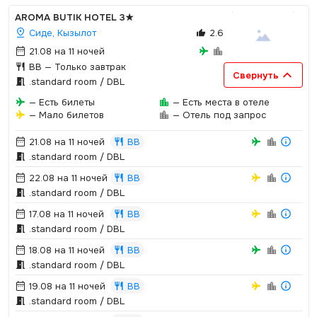
AROMA BUTIK HOTEL
3★
Сиде, Кызылот
2.6
21.08 на 11 ночей
BB
— Только завтрак
Свернуть
.­standard room / DBL
— Есть билеты
— Есть места в отеле
— Мало билетов
— Отель под запрос
21.08 на 11 ночей
BB
.­standard room / DBL
22.08 на 11 ночей
BB
.­standard room / DBL
17.08 на 11 ночей
BB
.­standard room / DBL
18.08 на 11 ночей
BB
.­standard room / DBL
19.08 на 11 ночей
BB
.­standard room / DBL