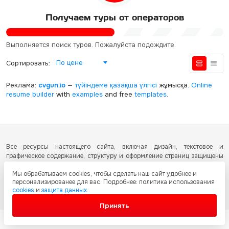
Получаем туры от операторов
Выполняется поиск туров. Пожалуйста подождите.
По цене
Сортировать:
Реклама:
cvgun.io
—
түйіндеме қазақша
үлгісі
жұмысқа.
Online
resume builder
with
examples
and free
templates
.
Все ресурсы настоящего сайта, включая дизайн, текстовое и
графическое содержание, структуру и оформление страниц защищены
международными соглашениями и законодательством Республики
Мы обрабатываем cookies, чтобы сделать наш сайт удобнее и
Казахстан об охране авторских прав и интеллектуальной собственности.
персонализированее для вас. Подробнее: политика использования
Любое копирование и распространение материалов сайта без
cookies
и
защита данных
.
письменного разрешения запрещено.
Принять