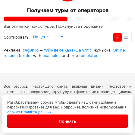
Получаем туры от операторов
Выполняется поиск туров. Пожалуйста подождите.
По цене
Сортировать:
Реклама:
cvgun.io
—
түйіндеме қазақша
үлгісі
жұмысқа.
Online
resume builder
with
examples
and free
templates
.
Все ресурсы настоящего сайта, включая дизайн, текстовое и
графическое содержание, структуру и оформление страниц защищены
международными соглашениями и законодательством Республики
Мы обрабатываем cookies, чтобы сделать наш сайт удобнее и
Казахстан об охране авторских прав и интеллектуальной собственности.
персонализированее для вас. Подробнее: политика использования
Любое копирование и распространение материалов сайта без
cookies
и
защита данных
.
письменного разрешения запрещено.
Принять