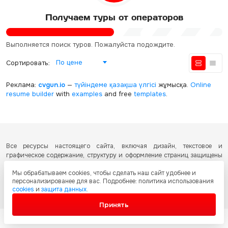
Получаем туры от операторов
Выполняется поиск туров. Пожалуйста подождите.
По цене
Сортировать:
Реклама:
cvgun.io
—
түйіндеме қазақша
үлгісі
жұмысқа.
Online
resume builder
with
examples
and free
templates
.
Все ресурсы настоящего сайта, включая дизайн, текстовое и
графическое содержание, структуру и оформление страниц защищены
международными соглашениями и законодательством Республики
Мы обрабатываем cookies, чтобы сделать наш сайт удобнее и
Казахстан об охране авторских прав и интеллектуальной собственности.
персонализированее для вас. Подробнее: политика использования
Любое копирование и распространение материалов сайта без
cookies
и
защита данных
.
письменного разрешения запрещено.
Принять