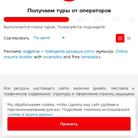
Получаем туры от операторов
Выполняется поиск туров. Пожалуйста подождите.
По цене
Сортировать:
Реклама:
cvgun.io
—
түйіндеме қазақша
үлгісі
жұмысқа.
Online
resume builder
with
examples
and free
templates
.
Все ресурсы настоящего сайта, включая дизайн, текстовое и
графическое содержание, структуру и оформление страниц защищены
международными соглашениями и законодательством Республики
Мы обрабатываем cookies, чтобы сделать наш сайт удобнее и
Казахстан об охране авторских прав и интеллектуальной собственности.
персонализированее для вас. Подробнее: политика использования
Любое копирование и распространение материалов сайта без
cookies
и
защита данных
.
письменного разрешения запрещено.
Принять