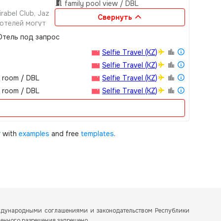
family pool view / DBL
abel Club, Jaz
Свернуть
х отелей могут
екса и
тель под запрос
тание и напитки
Selfie Travel (KZ)
анах своего
Selfie Travel (KZ)
w room / DBL
Selfie Travel (KZ)
w room / DBL
Selfie Travel (KZ)
r
with
examples
and free
templates
.
еждународными соглашениями и законодательством Республики
менного разрешения запрещено.