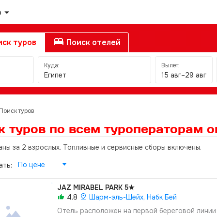
а
ск туров
Поиск отелей
Куда:
Вылет:
Египет
15 авг–29 авг
Поиск туров
к туров по всем туроператорам
о
аны за 2 взрослых. Топливные и сервисные сборы включены.
По цене
ать:
JAZ MIRABEL PARK
5★
4.8
Шарм-эль-Шейх, Набк Бей
Отель расположен на первой береговой линии