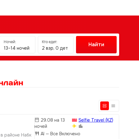
Ночей:
Кто едет:
Найти
13–14 ночей
2 взр, 0 дет
нлайн
29.08 на 13
Selfie Travel (KZ)
ночей
AI
— Все Включено
 в районе Набк