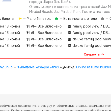
города Шарм Эль Шейх.
Отель входит в комплекс из трех отелей Jaz Mir
Mirabel Beach, Jaz Mirabel Park. Гости этих тре
свободно перемещаться по территории компл
ь билеты
— Мало билетов
— Есть места в отеле
— О
пользоваться инфраструктурой комплекса. Пи
 на 13 ночей
AI
— Все Включено
family pool view / DBL
гости могут получать только в барах и рестор
отеля, согласно системе «Все Включено».
 на 13 ночей
AI
— Все Включено
family pool view / DBL
 на 13 ночей
AI
— Все Включено
deluxe family pool vie
 на 13 ночей
AI
— Все Включено
deluxe family pool vie
Свернуть
cvgun.io
—
түйіндеме қазақша
үлгісі
жұмысқа.
Online resume builde
и графическое содержание, структуру и оформление страниц защищены м
енности. Любое копирование и распространение материалов сайта без пись