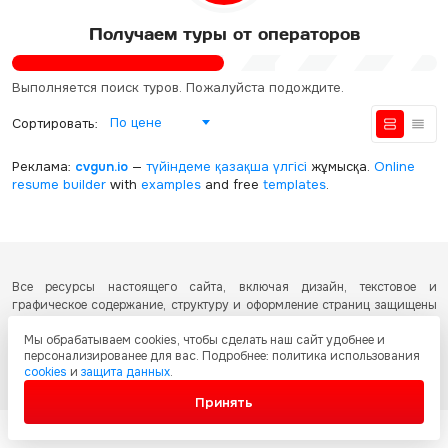
Получаем туры от операторов
Выполняется поиск туров. Пожалуйста подождите.
По цене
Сортировать:
Реклама:
cvgun.io
—
түйіндеме қазақша
үлгісі
жұмысқа.
Online
resume builder
with
examples
and free
templates
.
Все ресурсы настоящего сайта, включая дизайн, текстовое и
графическое содержание, структуру и оформление страниц защищены
международными соглашениями и законодательством Республики
Мы обрабатываем cookies, чтобы сделать наш сайт удобнее и
Казахстан об охране авторских прав и интеллектуальной собственности.
персонализированее для вас. Подробнее: политика использования
Любое копирование и распространение материалов сайта без
cookies
и
защита данных
.
письменного разрешения запрещено.
Принять