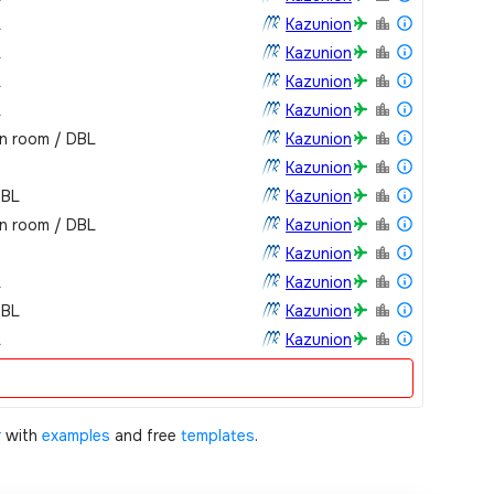
L
Kazunion
L
Kazunion
L
Kazunion
L
Kazunion
in room / DBL
Kazunion
Kazunion
DBL
Kazunion
in room / DBL
Kazunion
Kazunion
L
Kazunion
DBL
Kazunion
L
Kazunion
r
with
examples
and free
templates
.