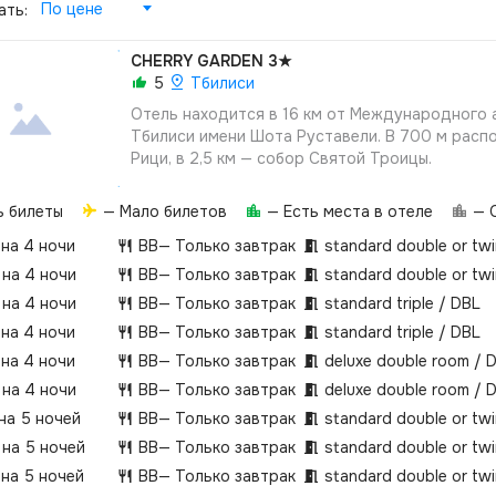
По цене
ать:
CHERRY GARDEN
3★
5
Тбилиси
Отель находится в 16 км от Международного
Тбилиси имени Шота Руставели. В 700 м расп
Рици, в 2,5 км — собор Святой Троицы.
ь билеты
— Мало билетов
— Есть места в отеле
— О
 на 4 ночи
BB
— Только завтрак
standard double or tw
 на 4 ночи
BB
— Только завтрак
standard double or tw
 на 4 ночи
BB
— Только завтрак
standard triple / DBL
 на 4 ночи
BB
— Только завтрак
standard triple / DBL
 на 4 ночи
BB
— Только завтрак
deluxe double room / 
 на 4 ночи
BB
— Только завтрак
deluxe double room / 
 на 5 ночей
BB
— Только завтрак
standard double or tw
 на 5 ночей
BB
— Только завтрак
standard double or tw
 на 5 ночей
BB
— Только завтрак
standard double or tw