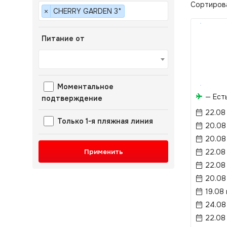
Сортиров
CHERRY GARDEN 3*
×
Питание от
Моментальное
— Ест
подтверждение
22.08
Только 1-я пляжная линия
20.08
20.08
Применить
22.08
22.08
20.08
19.08
24.08
22.08