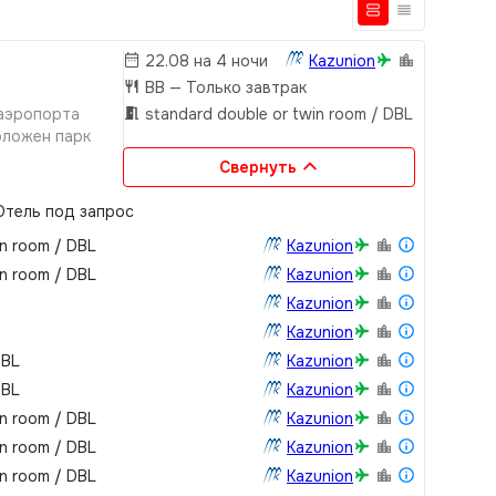
22.08 на 4 ночи
Kazunion
BB
— Только завтрак
 аэропорта
standard double or twin room / DBL
оложен парк
Свернуть
тель под запрос
in room / DBL
Kazunion
in room / DBL
Kazunion
Kazunion
Kazunion
DBL
Kazunion
DBL
Kazunion
in room / DBL
Kazunion
in room / DBL
Kazunion
in room / DBL
Kazunion