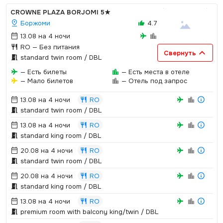
CROWNE PLAZA BORJOMI
5★
Боржоми
4.7
13.08 на 4 ночи
RO
— Без питания
Свернуть
standard twin room / DBL
— Есть билеты
— Есть места в отеле
— Мало билетов
— Отель под запрос
13.08 на 4 ночи
RO
standard twin room / DBL
13.08 на 4 ночи
RO
standard king room / DBL
20.08 на 4 ночи
RO
standard twin room / DBL
20.08 на 4 ночи
RO
standard king room / DBL
13.08 на 4 ночи
RO
premium room with balcony king/twin / DBL