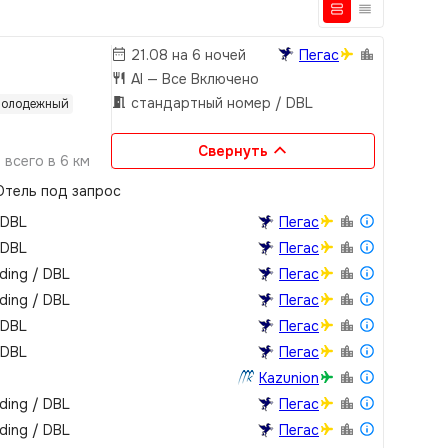
21.08 на 6 ночей
Пегас
AI
— Все Включено
стандартный номер / DBL
олодежный
Свернуть
всего в 6 км
0 кв.м
тель под запрос
дами растений и
 DBL
Пегас
 DBL
Пегас
lding / DBL
Пегас
lding / DBL
Пегас
 DBL
Пегас
 DBL
Пегас
Kazunion
lding / DBL
Пегас
lding / DBL
Пегас