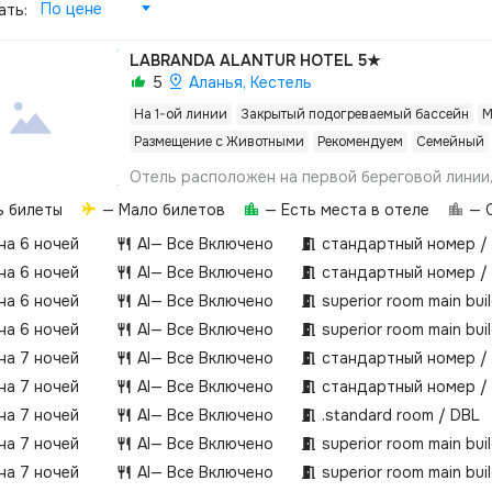
По цене
ать:
LABRANDA ALANTUR HOTEL
5★
5
Аланья, Кестель
На 1-ой линии
Закрытый подогреваемый бассейн
М
Размещение с Животными
Рекомендуем
Семейный
Отель расположен на первой береговой линии, 
от центра города Алании. На площади в 40 00
ь билеты
— Мало билетов
— Есть места в отеле
— О
находится ботанический сад с различными ви
деревьев.
 на 6 ночей
AI
— Все Включено
стандартный номер /
 на 6 ночей
AI
— Все Включено
стандартный номер /
 на 6 ночей
AI
— Все Включено
superior room main bui
 на 6 ночей
AI
— Все Включено
superior room main bui
 на 7 ночей
AI
— Все Включено
стандартный номер /
 на 7 ночей
AI
— Все Включено
стандартный номер /
 на 7 ночей
AI
— Все Включено
.­standard room / DBL
 на 7 ночей
AI
— Все Включено
superior room main bui
 на 7 ночей
AI
— Все Включено
superior room main bui