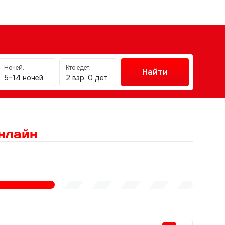
Ночей:
Кто едет:
Найти
5–14 ночей
2 взр, 0 дет
нлайн