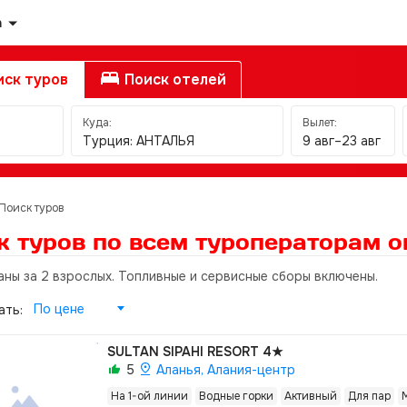
а
ск туров
Поиск отелей
Куда:
Вылет:
Турция: АНТАЛЬЯ
9 авг–23 авг
Поиск туров
к туров по всем туроператорам
о
аны за 2 взрослых. Топливные и сервисные сборы включены.
По цене
ать:
SULTAN SIPAHI RESORT
4★
5
Аланья, Алания-центр
На 1-ой линии
Водные горки
Активный
Для пар