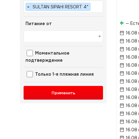
SULTAN SIPAHI RESORT 4*
×
— Ест
Питание от
16.08
16.08
16.08
Моментальное
16.08
подтверждение
16.08
16.08
Только 1-я пляжная линия
16.08
16.08
Применить
16.08
16.08
16.08
16.08
16.08
16.08