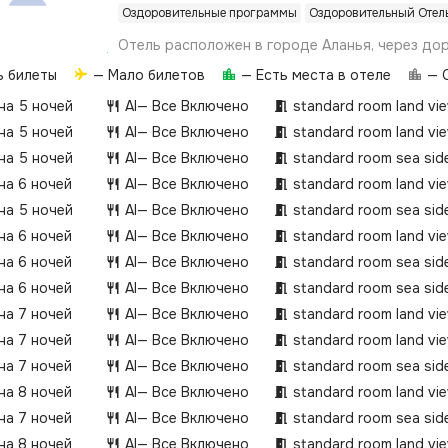
Оздоровительные программы
Оздоровительный Отел
Отель расположен в городе Аланья, через дор
50 м от пляжа Клеопатра.
ь билеты
— Мало билетов
— Есть места в отеле
— О
 на 5 ночей
AI
— Все Включено
standard room land vi
 на 5 ночей
AI
— Все Включено
standard room land vi
 на 5 ночей
AI
— Все Включено
standard room sea sid
 на 6 ночей
AI
— Все Включено
standard room land vi
 на 5 ночей
AI
— Все Включено
standard room sea sid
 на 6 ночей
AI
— Все Включено
standard room land vi
 на 6 ночей
AI
— Все Включено
standard room sea sid
 на 6 ночей
AI
— Все Включено
standard room sea sid
 на 7 ночей
AI
— Все Включено
standard room land vi
 на 7 ночей
AI
— Все Включено
standard room land vi
 на 7 ночей
AI
— Все Включено
standard room sea sid
 на 8 ночей
AI
— Все Включено
standard room land vi
 на 7 ночей
AI
— Все Включено
standard room sea sid
 на 8 ночей
AI
— Все Включено
standard room land vi