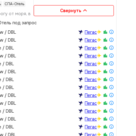
ь
СПА-Отель
Свернуть
огу от моря, в
тель под запрос
ew / DBL
Пегас
ew / DBL
Пегас
e / DBL
Пегас
ew / DBL
Пегас
e / DBL
Пегас
ew / DBL
Пегас
e / DBL
Пегас
e / DBL
Пегас
ew / DBL
Пегас
ew / DBL
Пегас
e / DBL
Пегас
ew / DBL
Пегас
e / DBL
Пегас
ew / DBL
Пегас