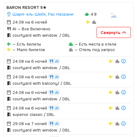
BARON RESORT
5★
Шарм-эль-Шейх, Рас Насрани
4.8
24.08 на 6 ночей
AI
— Все Включено
Свернуть
courtyard with window.­ / DBL
— Есть билеты
— Есть места в отеле
— Мало билетов
— Отель под запрос
24.08 на 6 ночей
AI
courtyard with window.­ / DBL
24.08 на 6 ночей
AI
courtyard with balcony/ / DBL
24.08 на 6 ночей
AI
courtyard with window.­ / DBL
24.08 на 6 ночей
AI
superior classic / DBL
29.08 на 7 ночей
AI
courtyard with window.­ / DBL