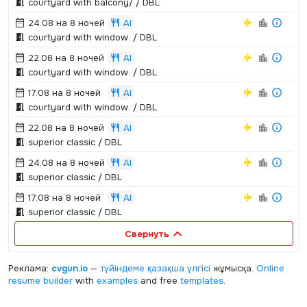
courtyard with balcony/ / DBL
24.08 на 8 ночей
AI
courtyard with window.­ / DBL
22.08 на 8 ночей
AI
courtyard with window.­ / DBL
17.08 на 8 ночей
AI
courtyard with window.­ / DBL
22.08 на 8 ночей
AI
superior classic / DBL
24.08 на 8 ночей
AI
superior classic / DBL
17.08 на 8 ночей
AI
superior classic / DBL
Свернуть
Реклама:
cvgun.io
—
түйіндеме қазақша
үлгісі
жұмысқа.
Online
resume builder
with
examples
and free
templates
.