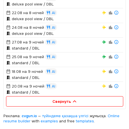
deluxe pool view / DBL
22.08 на 8 ночей
AI
deluxe pool view / DBL
24.08 на 8 ночей
AI
deluxe pool view / DBL
27.08 на 9 ночей
AI
standard / DBL
25.08 на 9 ночей
AI
standard / DBL
18.08 на 9 ночей
AI
standard / DBL
20.08 на 9 ночей
AI
standard / DBL
Свернуть
Реклама:
cvgun.io
—
түйіндеме қазақша
үлгісі
жұмысқа.
Online
resume builder
with
examples
and free
templates
.