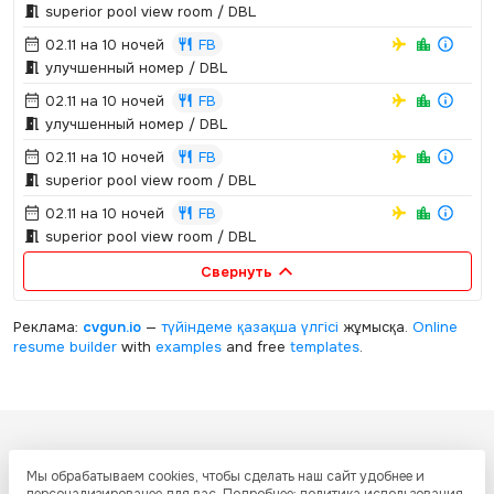
superior pool view room / DBL
02.11 на 10 ночей
FB
улучшенный номер / DBL
02.11 на 10 ночей
FB
улучшенный номер / DBL
02.11 на 10 ночей
FB
superior pool view room / DBL
02.11 на 10 ночей
FB
superior pool view room / DBL
Свернуть
Реклама:
cvgun.io
—
түйіндеме қазақша
үлгісі
жұмысқа.
Online
resume builder
with
examples
and free
templates
.
Все ресурсы настоящего сайта, включая дизайн, текстовое и
Мы обрабатываем cookies, чтобы сделать наш сайт удобнее и
графическое содержание, структуру и оформление страниц защищены