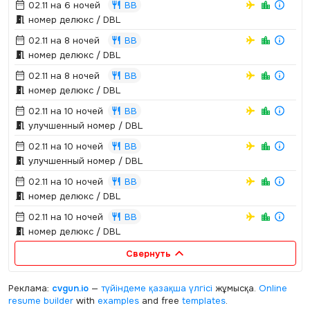
02.11 на 6 ночей
BB
номер делюкс / DBL
02.11 на 8 ночей
BB
номер делюкс / DBL
02.11 на 8 ночей
BB
номер делюкс / DBL
02.11 на 10 ночей
BB
улучшенный номер / DBL
02.11 на 10 ночей
BB
улучшенный номер / DBL
02.11 на 10 ночей
BB
номер делюкс / DBL
02.11 на 10 ночей
BB
номер делюкс / DBL
Свернуть
Реклама:
cvgun.io
—
түйіндеме қазақша
үлгісі
жұмысқа.
Online
resume builder
with
examples
and free
templates
.