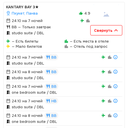
KANTARY BAY
3★
Пхукет, Панва
4.9
24.10 на 7 ночей
BB
— Только завтрак
Свернуть
studio suite / DBL
— Есть билеты
— Есть места в отеле
— Мало билетов
— Отель под запрос
24.10 на 7 ночей
BB
studio suite / DBL
24.10 на 8 ночей
BB
studio suite / DBL
24.10 на 7 ночей
BB
one bedroom suite / DBL
24.10 на 7 ночей
HB
studio suite / DBL
24.10 на 8 ночей
BB
one bedroom suite / DBL