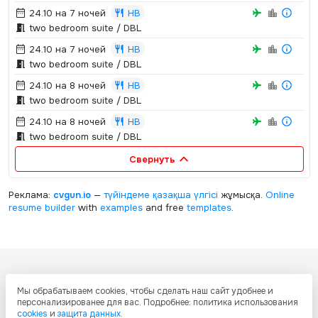
24.10 на 7 ночей
HB
two bedroom suite / DBL
24.10 на 7 ночей
HB
two bedroom suite / DBL
24.10 на 8 ночей
HB
two bedroom suite / DBL
24.10 на 8 ночей
HB
two bedroom suite / DBL
Свернуть
Реклама:
cvgun.io
—
түйіндеме қазақша
үлгісі
жұмысқа.
Online
resume builder
with
examples
and free
templates
.
Все ресурсы настоящего сайта, включая дизайн, текстовое и
Мы обрабатываем cookies, чтобы сделать наш сайт удобнее и
графическое содержание, структуру и оформление страниц защищены
персонализированее для вас. Подробнее: политика использования
международными соглашениями и законодательством Республики
cookies
и
защита данных
.