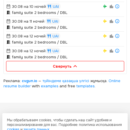
30.08 на 10 ночей
UAI
family suite 2 bedrooms / DBL
30.08 на 11 ночей
UAI
family suite 2 bedrooms / DBL
30.08 на 12 ночей
UAI
family suite 2 bedrooms / DBL
30.08 на 12 ночей
UAI
family suite 2 bedrooms / DBL
Свернуть
Реклама:
cvgun.io
—
түйіндеме қазақша
үлгісі
жұмысқа.
Online
resume builder
with
examples
and free
templates
.
Все ресурсы настоящего сайта, включая дизайн, текстовое и
Мы обрабатываем cookies, чтобы сделать наш сайт удобнее и
графическое содержание, структуру и оформление страниц защищены
персонализированее для вас. Подробнее: политика использования
международными соглашениями и законодательством Республики
cookies
и
защита данных
.