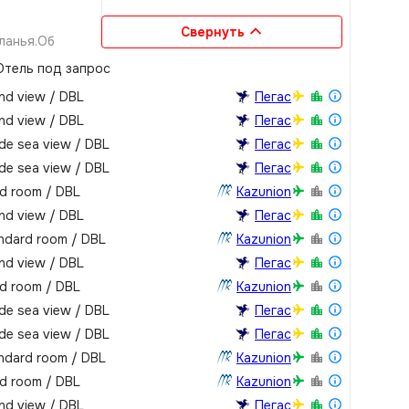
Свернуть
ланья.Об
фтами.Для
тель под запрос
остями:
личие и
nd view / DBL
Пегас
nd view / DBL
Пегас
ечный пляж – в
de sea view / DBL
Пегас
ный.Пляжные
de sea view / DBL
Пегас
едусмотрен
rd room / DBL
Kazunion
пресная вода,
nd view / DBL
Пегас
 вода, без
ndard room / DBL
Kazunion
усскоговорящий
nd view / DBL
Пегас
о: на балконах
rd room / DBL
Kazunion
de sea view / DBL
Пегас
de sea view / DBL
Пегас
ndard room / DBL
Kazunion
rd room / DBL
Kazunion
nd view / DBL
Пегас