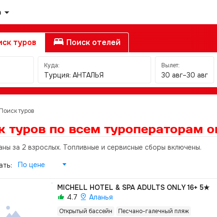
а
ск туров
Поиск отелей
Куда:
Вылет:
Турция: АНТАЛЬЯ
30 авг–30 авг
Поиск туров
к туров по всем туроператорам
о
аны за 2 взрослых. Топливные и сервисные сборы включены.
По цене
ать:
MICHELL HOTEL & SPA ADULTS ONLY 16+
5★
4.7
Аланья
Открытый бассейн
Песчано-галечный пляж