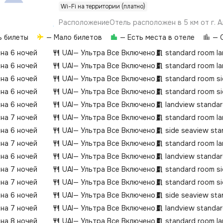
Wi-Fi на территории (платно)
РасположениеОтель расположен в 5 км от г. А
отелеВключает в себя 7-этажное здание с ли
ь билеты
— Мало билетов
— Есть места в отеле
— О
гостей с ограниченными физическими возможн
доступны специальные условия и услуги, их на
 на 6 ночей
UAI
— Ультра Все Включено
standard room la
стоимость уточняйте перед
 на 6 ночей
UAI
— Ультра Все Включено
standard room la
бронированием.ПляжСобственный песчано-гал
 на 6 ночей
UAI
— Ультра Все Включено
standard room si
500 м от отеля.Заход в море – песчано-галеч
 на 6 ночей
UAI
— Ультра Все Включено
standard room si
полотенца, шезлонги и зонтики: бесплатно.Пр
пирс на пляже.Шаттл до пляжа:
 на 6 ночей
UAI
— Ультра Все Включено
landview standa
бесплатно.Инфраструктураоткрытый бассейн: 
 на 7 ночей
UAI
— Ультра Все Включено
standard room la
без подогреваоткрытый бассейн Silent: пресная
 на 6 ночей
UAI
— Ультра Все Включено
side seaview sta
подогреваосновной ресторан a`la carte
ресторан3 бараВажнодепозит не взимаетсяр
 на 7 ночей
UAI
— Ультра Все Включено
standard room la
персоналпитомцы запрещеныкурение разрешен
 на 6 ночей
UAI
— Ультра Все Включено
landview standa
номеров
 на 7 ночей
UAI
— Ультра Все Включено
standard room si
 на 7 ночей
UAI
— Ультра Все Включено
standard room si
 на 6 ночей
UAI
— Ультра Все Включено
side seaview sta
 на 7 ночей
UAI
— Ультра Все Включено
landview standa
 на 8 ночей
UAI
— Ультра Все Включено
standard room la