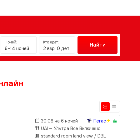
Ночей:
Кто едет:
Найти
6–14 ночей
2 взр, 0 дет
нлайн
30.08 на 6 ночей
Пегас
UAI
— Ультра Все Включено
standard room land view / DBL