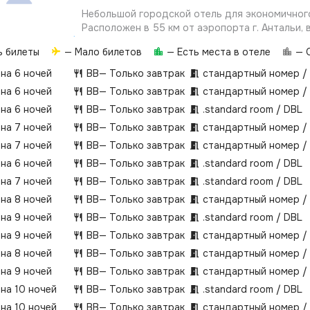
Небольшой городской отель для экономичног
Расположен в 55 км от аэропорта г. Антальи, 
центра г. Кемер, в 500 м от городского пляжа
ь билеты
— Мало билетов
— Есть места в отеле
— О
Merkez mahallesi, Kavaklı cad.no:6, Kemer/ Antaly
 на 6 ночей
BB
— Только завтрак
стандартный номер /
 на 6 ночей
BB
— Только завтрак
стандартный номер /
 на 6 ночей
BB
— Только завтрак
.­standard room / DBL
 на 7 ночей
BB
— Только завтрак
стандартный номер /
 на 7 ночей
BB
— Только завтрак
стандартный номер /
 на 6 ночей
BB
— Только завтрак
.­standard room / DBL
 на 7 ночей
BB
— Только завтрак
.­standard room / DBL
 на 8 ночей
BB
— Только завтрак
стандартный номер /
 на 9 ночей
BB
— Только завтрак
.­standard room / DBL
 на 9 ночей
BB
— Только завтрак
стандартный номер /
 на 8 ночей
BB
— Только завтрак
стандартный номер /
 на 9 ночей
BB
— Только завтрак
стандартный номер /
 на 10 ночей
BB
— Только завтрак
.­standard room / DBL
 на 10 ночей
BB
— Только завтрак
стандартный номер /