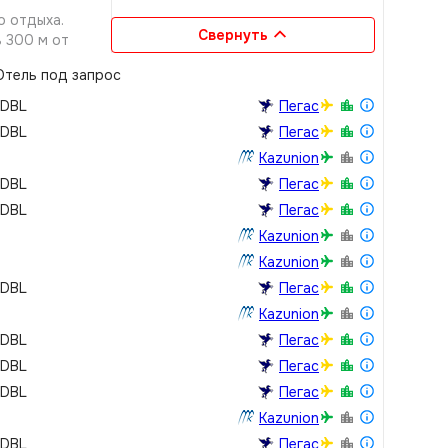
о отдыха.
Свернуть
в 300 м от
. Адрес отеля:
тель под запрос
a /Turkey
 DBL
Пегас
 DBL
Пегас
Kazunion
 DBL
Пегас
 DBL
Пегас
Kazunion
Kazunion
 DBL
Пегас
Kazunion
 DBL
Пегас
 DBL
Пегас
 DBL
Пегас
Kazunion
 DBL
Пегас