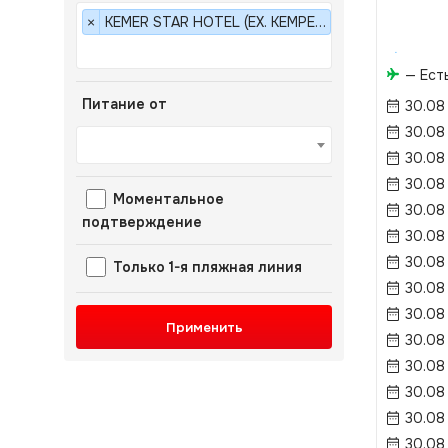
KEMER STAR HOTEL (EX. KEMPER DINARA GARDEN) 3*
×
— Ест
Питание от
30.08
30.08
30.08
30.08
Моментальное
30.08
подтверждение
30.08
30.08
Только 1-я пляжная линия
30.08
30.08
Применить
30.08
30.08
30.08
30.08
30.08