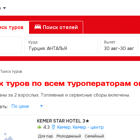
а
ск туров
Поиск отелей
Куда:
Вылет:
Турция: АНТАЛЬЯ
30 авг–30 авг
Поиск туров
к туров по всем туроператорам
о
аны за 2 взрослых. Топливные и сервисные сборы включены.
По цене
ать:
KEMER STAR HOTEL
3★
4.3
Кемер, Кемер - центр
Для пар
Молодежный
Семейный