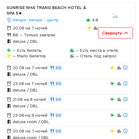
SUNRISE NHA TRANG BEACH HOTEL &
SPA
5★
Нячанг, Нячанг - центр
4.8
20.08 на 7 ночей
Свернуть
BB
— Только завтрак
deluxe / DBL
— Есть билеты
— Есть места в отеле
— Мало билетов
— Отель под запрос
20.08 на 7 ночей
BB
deluxe / DBL
23.08 на 7 ночей
BB
deluxe / DBL
21.08 на 8 ночей
BB
deluxe / DBL
23.08 на 9 ночей
BB
deluxe room / DBL
20.08 на 7 ночей
BB
deluxe room / DBL