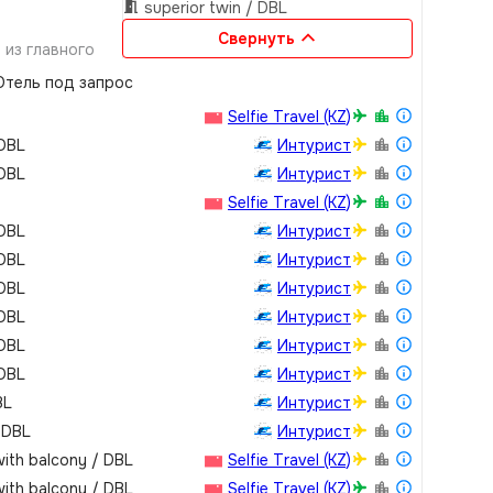
superior twin / DBL
Свернуть
 из главного
сть
тель под запрос
граниченными
 Общественный
Selfie Travel (KZ)
нтики и
 DBL
Интурист
структура
 DBL
Интурист
сторан Ngon
Selfie Travel (KZ)
р C-BreezeВажно
, сумма зависит
 DBL
Интурист
ей: 500 000
 DBL
Интурист
0 VND за
 DBL
Интурист
а
азрешено
 DBL
Интурист
ено
 DBL
Интурист
 DBL
Интурист
BL
Интурист
 DBL
Интурист
with balcony / DBL
Selfie Travel (KZ)
with balcony / DBL
Selfie Travel (KZ)