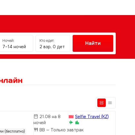
Ночей:
Кто едет:
Найти
7–14 ночей
2 взр, 0 дет
нлайн
21.08 на 8
Selfie Travel (KZ)
ночей
BB
— Только завтрак
ии (бесплатно)