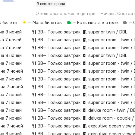
В центре города
Отель расположен в центре г. Нячанг. Состоит
27-этажного здания (есть 7 лифтов).В отеле е
ь билеты
— Мало билетов
— Есть места в отеле
— О
оборудованные номера и лифт для гостей с о
физическим возможностями.Пляж 1-ая линия.
 на 8 ночей
BB
— Только завтрак
superior twin / DBL
пляж в 100 м от отеля. Пляжные полотенца, зо
на 7 ночей
BB
— Только завтрак
superior room - twin /
шезлонги предоставляются бесплатно. Инфра
на 7 ночей
BB
— Только завтрак
superior room - twin /
открытый бассейн без подогреваосновной ре
 на 8 ночей
BB
— Только завтрак
superior twin / DBL
Gallery (морепродукты, вьетнамская кухня)ба
депозит взимается – за все время проживания
 на 7 ночей
BB
— Только завтрак
superior room - twin /
от количества ночей:проживание менее 5 ноч
 на 7 ночей
BB
— Только завтрак
superior room - twin /
VND за номерпроживание 5-7 ночей: 1 000 00
 на 7 ночей
BB
— Только завтрак
superior room - twin /
номерпроживание от 7 ночи: 2 000 000 VND з
номерразмещение с домашними животными р
 на 7 ночей
BB
— Только завтрак
superior room - twin /
(платно)курение на территории отеля запрещ
 на 7 ночей
BB
— Только завтрак
superior room - twin /
 на 7 ночей
BB
— Только завтрак
superior room - twin /
 на 7 ночей
BB
— Только завтрак
deluxe room - twin / D
 на 7 ночей
BB
— Только завтрак
deluxe room - double /
 на 7 ночей
BB
— Только завтрак
executive ocean view 
 на 8 ночей
BB
— Только завтрак
executive ocean view 