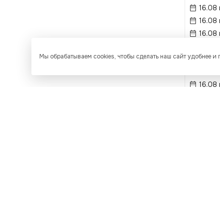
16.08
16.08
16.08
13.08 
Мы обрабатываем cookies, чтобы сделать наш сайт удобнее и
13.08 
16.08 
16.08 
15.08
16.08
18.08 
13.08 
18.08 
13.08 
18.08
16.08
15.08
18.08