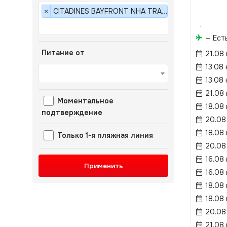
CITADINES BAYFRONT NHA TRANG 5*
×
— Ест
Питание от
21.08
13.08 
13.08 
21.08
Моментальное
18.08
подтверждение
20.08
18.08
Только 1-я пляжная линия
20.08
16.08
Применить
16.08
18.08
18.08
20.08
21.08