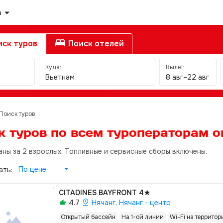
а
ск туров
Поиск отелей
Куда:
Вылет:
Вьетнам
8 авг–22 авг
Поиск туров
к туров по всем туроператорам
о
аны за 2 взрослых. Топливные и сервисные сборы включены.
По цене
ать:
CITADINES BAYFRONT
4★
4.7
Нячанг, Нячанг - центр
Открытый бассейн
На 1-ой линии
Wi-Fi на территор