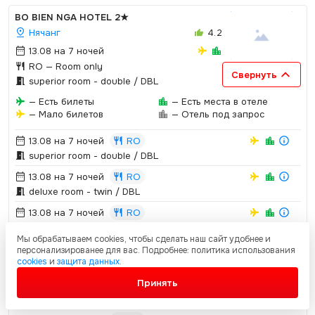
BO BIEN NGA HOTEL
2★
Нячанг
4.2
13.08 на 7 ночей
RO
— Room only
Свернуть
superior room - double / DBL
— Есть билеты
— Есть места в отеле
— Мало билетов
— Отель под запрос
13.08 на 7 ночей
RO
superior room - double / DBL
13.08 на 7 ночей
RO
deluxe room - twin / DBL
13.08 на 7 ночей
RO
superior room - double / DBL
Мы обрабатываем cookies, чтобы сделать наш сайт удобнее и
13.08 на 7 ночей
RO
персонализированее для вас. Подробнее: политика использования
cookies
и
защита данных
.
deluxe room - twin / DBL
Принять
18.08 на 7 ночей
RO
superior room - double / DBL