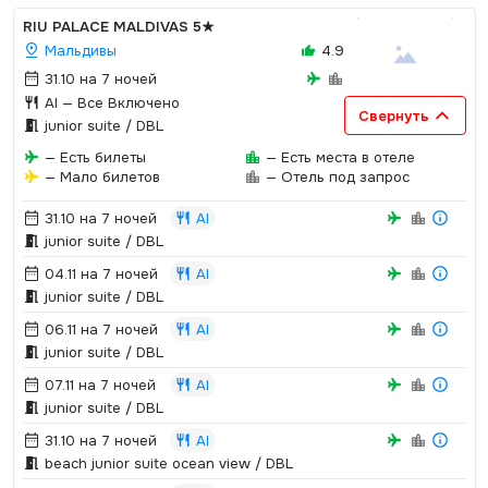
RIU PALACE MALDIVAS
5★
Мальдивы
4.9
31.10 на 7 ночей
AI
— Все Включено
Свернуть
junior suite / DBL
— Есть билеты
— Есть места в отеле
— Мало билетов
— Отель под запрос
31.10 на 7 ночей
AI
junior suite / DBL
04.11 на 7 ночей
AI
junior suite / DBL
06.11 на 7 ночей
AI
junior suite / DBL
07.11 на 7 ночей
AI
junior suite / DBL
31.10 на 7 ночей
AI
beach junior suite ocean view / DBL