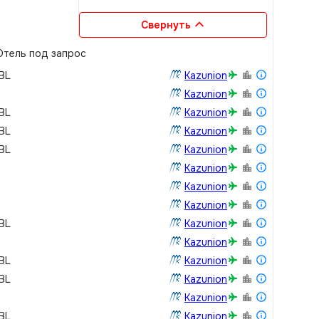
Свернуть
тель под запрос
DBL
Kazunion
Kazunion
DBL
Kazunion
DBL
Kazunion
DBL
Kazunion
Kazunion
Kazunion
Kazunion
DBL
Kazunion
Kazunion
DBL
Kazunion
DBL
Kazunion
Kazunion
DBL
Kazunion