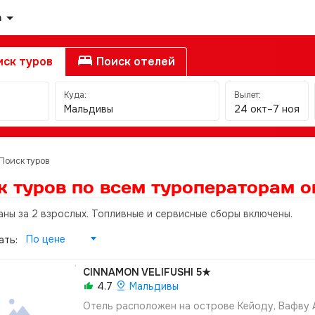
а
ск туров
Поиск отелей
Куда:
Вылет:
Мальдивы
24 окт–7 ноя
Поиск туров
к туров по всем туроператорам
о
аны за 2 взрослых. Топливные и сервисные сборы включены.
По цене
ать:
CINNAMON VELIFUSHI
5★
4.7
Мальдивы
Отель расположен на острове Кейоду, Вафву 