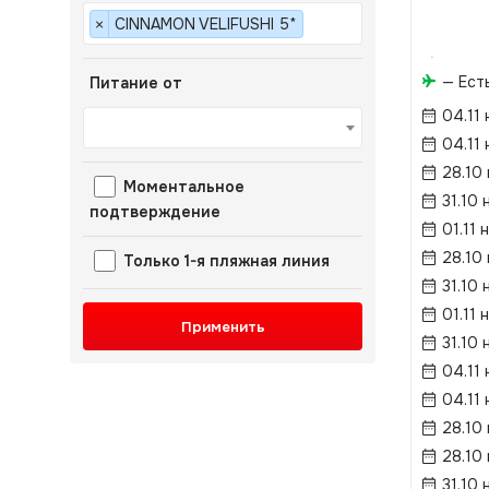
CINNAMON VELIFUSHI 5*
×
— Ест
Питание от
04.11 
04.11 
28.10
Моментальное
31.10 
подтверждение
01.11 
28.10
Только 1-я пляжная линия
31.10 
01.11 
Применить
31.10 
04.11 
04.11 
28.10
28.10
31.10 