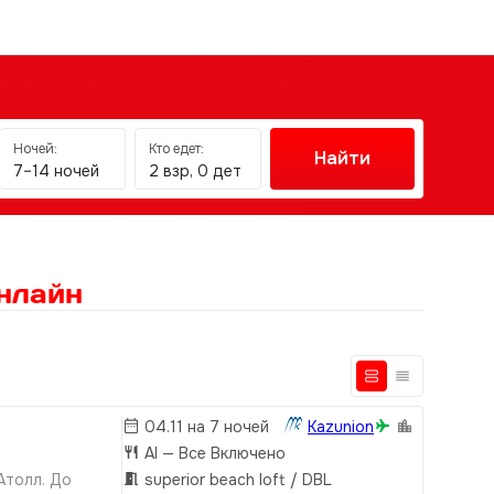
Ночей:
Кто едет:
Найти
7–14 ночей
2 взр, 0 дет
нлайн
04.11 на 7 ночей
Kazunion
AI
— Все Включено
Атолл. До
superior beach loft / DBL