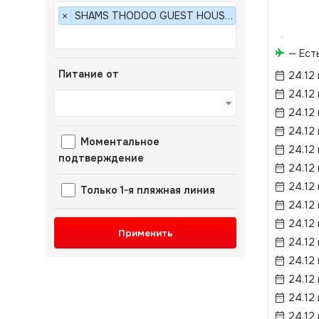
SHAMS THODOO GUEST HOUSE 3*
×
— Ест
Питание от
24.12
24.12
24.12
24.12
Моментальное
24.12
подтверждение
24.12
24.12
Только 1-я пляжная линия
24.12
24.12
Применить
24.12
24.12
24.12
24.12
24.12