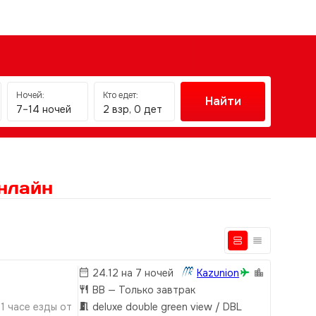
Ночей:
Кто едет:
Найти
7–14 ночей
2 взр, 0 дет
нлайн
24.12 на 7 ночей
Kazunion
BB
— Только завтрак
1 часе езды от
deluxe double green view / DBL