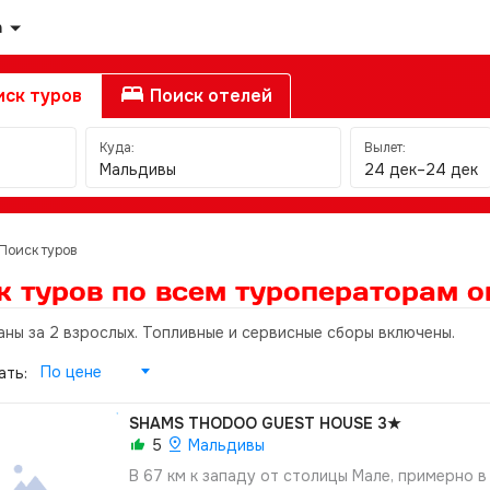
а
ск туров
Поиск отелей
Куда:
Вылет:
Мальдивы
24 дек–24 дек
Поиск туров
к туров по всем туроператорам
о
аны за 2 взрослых. Топливные и сервисные сборы включены.
По цене
ать:
SHAMS THODOO GUEST HOUSE
3★
5
Мальдивы
В 67 км к западу от столицы Мале, примерно в 