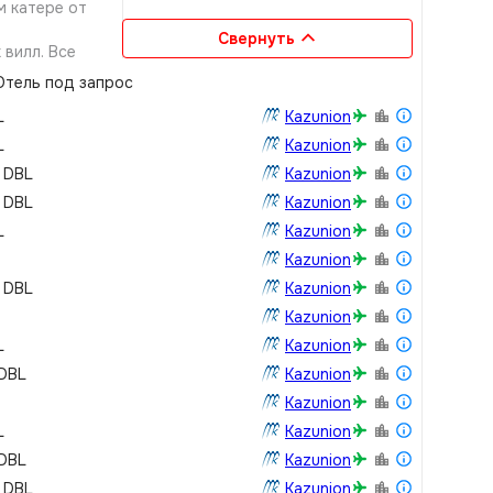
м катере от
Свернуть
вилл. Все
тель под запрос
L
Kazunion
L
Kazunion
/ DBL
Kazunion
/ DBL
Kazunion
L
Kazunion
Kazunion
/ DBL
Kazunion
Kazunion
L
Kazunion
 DBL
Kazunion
Kazunion
L
Kazunion
 DBL
Kazunion
/ DBL
Kazunion