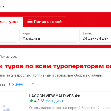
а
ск туров
Поиск отелей
Куда:
Вылет:
Мальдивы
24 дек–24 дек
Поиск туров
к туров по всем туроператорам
о
аны за 2 взрослых. Топливные и сервисные сборы включены.
По цене
ать:
LAGOON VIEW MALDIVES
4★
4.8
Мальдивы
Отель расположен на первой береговой линии