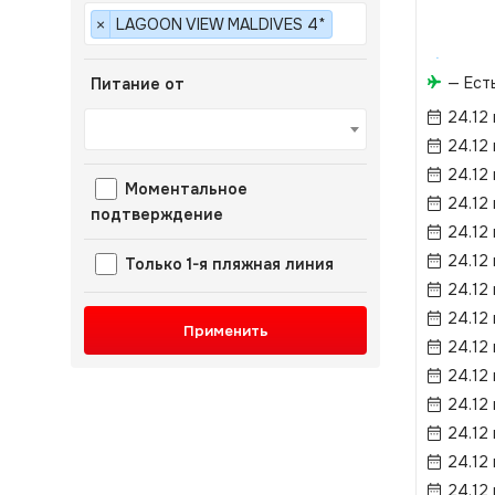
LAGOON VIEW MALDIVES 4*
×
— Ест
Питание от
24.12
24.12
24.12
Моментальное
24.12
подтверждение
24.12
24.12
Только 1-я пляжная линия
24.12
24.12
Применить
24.12
24.12
24.12
24.12
24.12
24.12