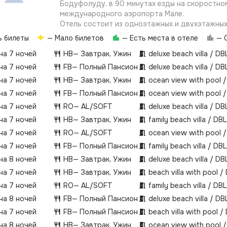
Бодуфолуду, в 90 минутах езды на скоростно
международного аэропорта Мале.
Отель состоит из одноэтажных и двухэтажных 
номера имеют вид на пляж/море.
ь билеты
— Мало билетов
— Есть места в отеле
— О
 на 7 ночей
HB
— Завтрак, Ужин
deluxe beach villa / DB
 на 7 ночей
FB
— Полный Пансион
deluxe beach villa / DB
 на 7 ночей
HB
— Завтрак, Ужин
ocean view with pool 
 на 7 ночей
FB
— Полный Пансион
ocean view with pool 
 на 7 ночей
RO
— AL/SOFT
deluxe beach villa / DB
 на 7 ночей
HB
— Завтрак, Ужин
family beach villa / DBL
 на 7 ночей
RO
— AL/SOFT
ocean view with pool 
 на 7 ночей
FB
— Полный Пансион
family beach villa / DBL
 на 8 ночей
HB
— Завтрак, Ужин
deluxe beach villa / DB
 на 7 ночей
HB
— Завтрак, Ужин
beach villa with pool /
 на 7 ночей
RO
— AL/SOFT
family beach villa / DBL
 на 8 ночей
FB
— Полный Пансион
deluxe beach villa / DB
 на 7 ночей
FB
— Полный Пансион
beach villa with pool /
 на 8 ночей
HB
— Завтрак, Ужин
ocean view with pool 