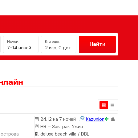
Ночей:
Кто едет:
Найти
7–14 ночей
2 взр, 0 дет
нлайн
24.12 на 7 ночей
Kazunion
HB
— Завтрак, Ужин
 острова
deluxe beach villa / DBL