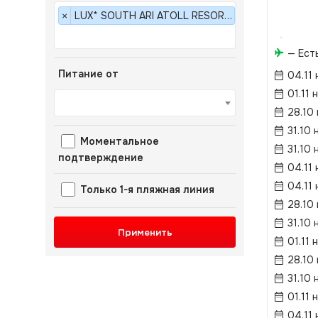
LUX* SOUTH ARI ATOLL RESORTS & VILLAS 5*
×
— Ест
Питание от
04.11 
01.11 
28.10
31.10 
Моментальное
31.10 
подтверждение
04.11 
04.11 
Только 1-я пляжная линия
28.10
31.10 
Применить
01.11 
28.10
31.10 
01.11 
04.11 