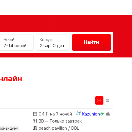
Ночей:
Кто едет:
Найти
7–14 ночей
2 взр, 0 дет
нлайн
04.11 на 7 ночей
Kazunion
BB
— Только завтрак
beach pavilion / DBL
комендуем