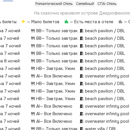
Романтический Отель
Семейный
СПА-Отель
На сказочно красивом острове Дхидхофинолх
расположился LUX* South Ari Atoll, роскошный 
ь билеты
— Мало билетов
— Есть места в отеле
— О
сбудутся Ваши мечты об отдыхе в спокойном 
райском уголке, желаете ли Вы провести свой
на 7 ночей
BB
— Только завтрак
beach pavilion / DBL
абсолютном уединении или превратить его в 
на 7 ночей
BB
— Только завтрак
beach pavilion / DBL
приключение.LUX* South Ari Atoll расположен н
 на 7 ночей
BB
— Только завтрак
beach pavilion / DBL
царит атмосфера «пляжного шика», которая 
на 7 ночей
BB
— Только завтрак
beach pavilion / DBL
расслабиться всем, кто соскучился по солнцу 
разбавить рабочую зиму ярким, жарким и безз
на 8 ночей
BB
— Только завтрак
beach pavilion / DBL
Здесь Вы найдете 193 частные виллы, располо
на 7 ночей
HB
— Завтрак, Ужин
beach pavilion / DBL
кромки воды на безупречном пляже длиною в 
на 7 ночей
AI
— Все Включено
overwater infinity pool 
или на сваях над кристально голубыми водами
Расположенные на суше или над водой, эти п
 на 7 ночей
HB
— Завтрак, Ужин
beach pavilion / DBL
номера имеют поистине неповторимую атмос
на 7 ночей
HB
— Завтрак, Ужин
beach pavilion / DBL
элегантного пляжного домика на побережье.В 
на 7 ночей
HB
— Завтрак, Ужин
beach pavilion / DBL
Atoll 8 ресторанов и 5 баров. Здесь вы понима
это кулинарное путешествие. East Market пре
 на 7 ночей
AI
— Все Включено
overwater infinity pool 
непревзойденную копию шумного местного но
на 7 ночей
AI
— Все Включено
overwater infinity pool 
Umami предлагает изысканные блюда из особых
на 7 ночей
AI
— Все Включено
overwater infinity pool 
теппаньяки и робата грили, а также самый ши
на 7 ночей
BB
— Только завтрак
water villa / DBL
саке и японских сортов виски на Мальдивских 