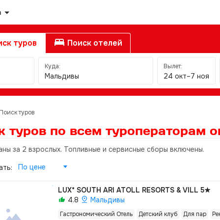
а
ск туров
Поиск отелей
Куда:
Вылет:
Мальдивы
24 окт–7 ноя
Поиск туров
к туров по всем туроператорам
о
аны за 2 взрослых. Топливные и сервисные сборы включены.
По цене
ать:
LUX* SOUTH ARI ATOLL RESORTS & VILL
5★
4.8
Мальдивы
Гастрономический Отель
Детский клуб
Для пар
Ре