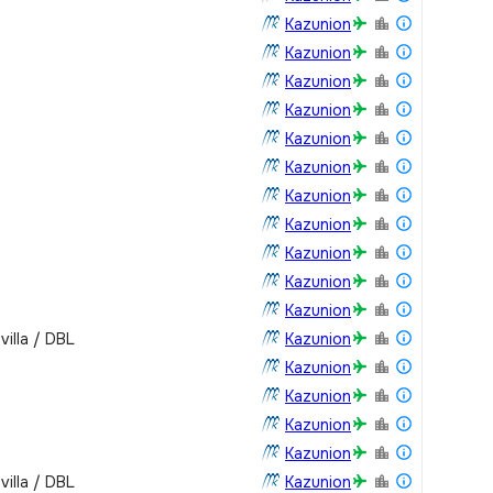
юда
Kazunion
является
Kazunion
а острове.
Kazunion
ья сочетаются
удовлетворит
Kazunion
. Вегетарианцы
Kazunion
каждом
Kazunion
ма, и точно не
 каждый найдет
Kazunion
а в кругу
Kazunion
ей второй
Kazunion
орт
Kazunion
р из
молете
Kazunion
длагается
villa / DBL
Kazunion
утный
Kazunion
мпании до
амигили с
Kazunion
тере до
Kazunion
Kazunion
villa / DBL
Kazunion