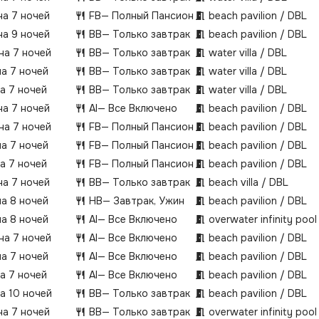
Allegria, Senses и Island Kitchen предлагают бл
на 7 ночей
FB
— Полный Пансион
beach pavilion / DBL
международных кухонь, а новый Beach Rouge 
на 9 ночей
BB
— Только завтрак
beach pavilion / DBL
роскошной версией модного пляжного клуба н
 на 7 ночей
BB
— Только завтрак
water villa / DBL
Ингредиенты из ближнего и дальнего зарубеж
с космополитичным стилем ресторанов, что 
на 7 ночей
BB
— Только завтрак
water villa / DBL
даже самых привередливых в еде посетителей
на 7 ночей
BB
— Только завтрак
water villa / DBL
могут даже выбрать вегетарианское меню в 
на 7 ночей
AI
— Все Включено
beach pavilion / DBL
ресторане. Вы будете чувствовать себя как до
останетесь голодны.В этом волшебном месте
 на 7 ночей
FB
— Полный Пансион
beach pavilion / DBL
что-то для себя: от семейного отдыха и отдых
на 7 ночей
FB
— Полный Пансион
beach pavilion / DBL
друзей, до романтического уединения со сво
на 7 ночей
FB
— Полный Пансион
beach pavilion / DBL
половинкой или времени наедине с собой.Кур
на 7 ночей
BB
— Только завтрак
beach villa / DBL
располагается на Южном Ари Атолле. Трансфе
международного аэропорта Мале на гидроса
на 8 ночей
HB
— Завтрак, Ужин
beach pavilion / DBL
занимает 25 минут. В темное время суток пре
на 8 ночей
AI
— Все Включено
overwater infinity pool 
альтернативный вариант трансфера - 20-мин
 на 7 ночей
AI
— Все Включено
beach pavilion / DBL
внутренний перелет на рейсе местной авиако
ближайшего к курорту местного аэропорта Ма
на 7 ночей
AI
— Все Включено
beach pavilion / DBL
последующим 10-минутным трансфером на ка
на 7 ночей
AI
— Все Включено
beach pavilion / DBL
курорта.
на 10 ночей
BB
— Только завтрак
beach pavilion / DBL
на 7 ночей
BB
— Только завтрак
overwater infinity pool 