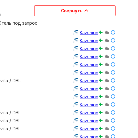
Свернуть
у
курорт, где
тель под запрос
и необитаемом
 отдых в
Kazunion
настоящее
Kazunion
а курорте, где
Kazunion
поможет
Kazunion
и хочет
аботным летом.
Kazunion
женные у самой
Kazunion
3 километра
villa / DBL
Kazunion
 лагуны.
росторные
Kazunion
феру
Kazunion
LUX* South Ari
Kazunion
ете, что еда –
дставляет собой
villa / DBL
Kazunion
чного рынка.
villa / DBL
Kazunion
 суши,
villa / DBL
Kazunion
рокий выбор
Kazunion
островах.